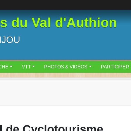
 du Val d'Authion
NJOU
CHE
VTT
PHOTOS & VIDÉOS
PARTICIPER
l de Cyclotourisme