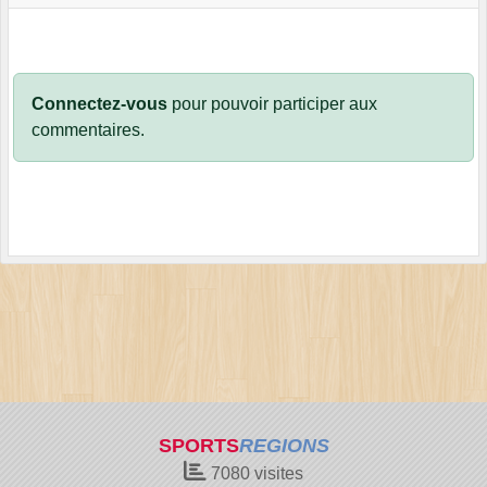
Connectez-vous
pour pouvoir participer aux
commentaires.
SPORTS
REGIONS
7080
visites