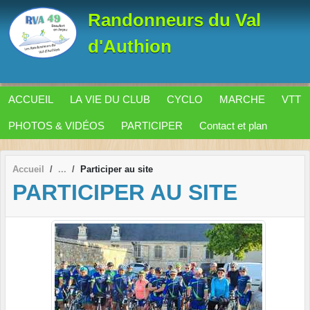
Panneau de gestion des cookies
Randonneurs du Val
d'Authion
ACCUEIL
LA VIE DU CLUB
CYCLO
MARCHE
VTT
PHOTOS & VIDÉOS
PARTICIPER
Contact et plan
Accueil
Participer au site
PARTICIPER AU SITE