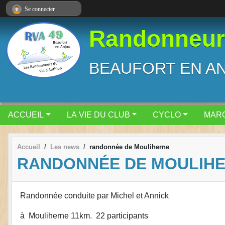
Panneau de gestion des cookies
Se connecter
Randonneurs
BEAUFORT EN A
ACCUEIL
LA VIE DU CLUB
CYCLO
MAR
Accueil
Les news
randonnée de Mouliherne
RANDONNÉE DE MOULIH
Randonnée conduite par Michel et Annick
à Mouliherne 11km. 22 participants