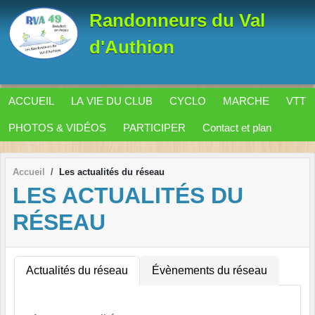
Panneau de gestion des cookies
Randonneurs du Val
d'Authion
ACCUEIL
LA VIE DU CLUB
CYCLO
MARCHE
VTT
PHOTOS & VIDÉOS
PARTICIPER
Contact et plan
Accueil
Les actualités du réseau
LES ACTUALITÉS DU
RÉSEAU
Actualités du réseau
Évènements du réseau