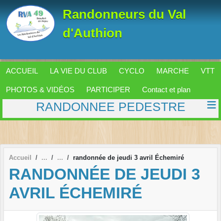
Panneau de gestion des cookies
Randonneurs du Val
d'Authion
ACCUEIL
LA VIE DU CLUB
CYCLO
MARCHE
VTT
PHOTOS & VIDÉOS
PARTICIPER
Contact et plan
RANDONNEE PEDESTRE
Accueil
randonnée de jeudi 3 avril Échemiré
RANDONNÉE DE JEUDI 3
AVRIL ÉCHEMIRÉ