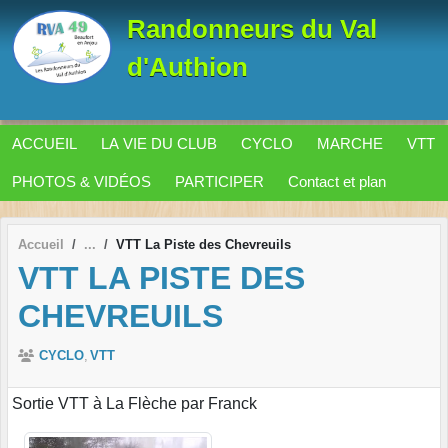
Panneau de gestion des cookies
Randonneurs du Val
d'Authion
ACCUEIL
LA VIE DU CLUB
CYCLO
MARCHE
VTT
PHOTOS & VIDÉOS
PARTICIPER
Contact et plan
Accueil
VTT La Piste des Chevreuils
VTT LA PISTE DES
CHEVREUILS
CYCLO
VTT
Sortie VTT à La Flèche par Franck